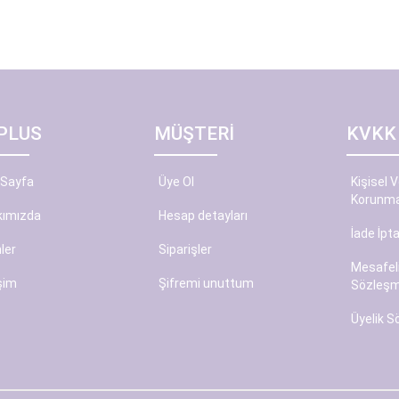
PLUS
MÜŞTERİ
KVKK
 Sayfa
Üye Ol
Kişisel V
Korunma
kımızda
Hesap detayları
İade İpt
ler
Siparişler
Mesafeli
işim
Şifremi unuttum
Sözleşm
Üyelik 