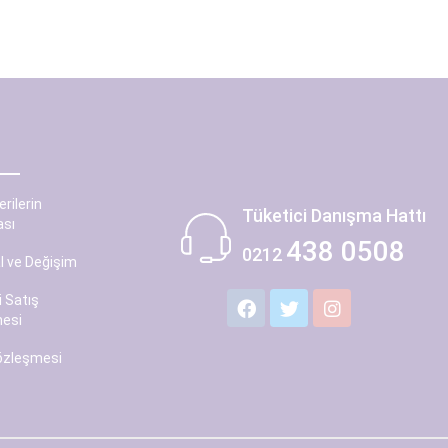
erilerin
Tüketici Danışma Hattı
sı
438 0508
0212
al ve Değişim
 Satış
esi
Sözleşmesi