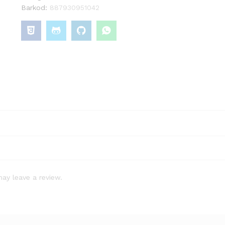
Barkod:
887930951042
ay leave a review.