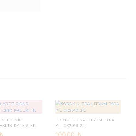
ADET CINKO
KODAK ULTRA LITYUM PARA
HRINK KALEM PIL
PIL CR2016 2’LI
₺
100.00
₺