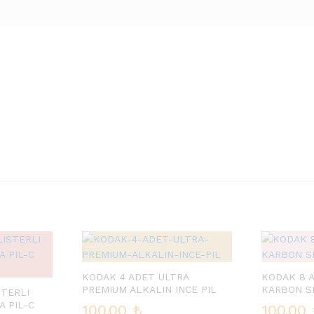
KODAK 4 ADET ULTRA
KODAK 8 
PREMIUM ALKALIN INCE PIL
KARBON S
STERLI
 PIL-C
100.00
₺
100.00