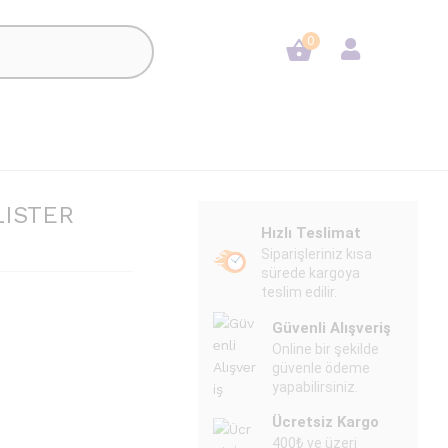
100.00
₺
Add to Cart
0
LISTER
Hızlı Teslimat
Siparişleriniz kısa
sürede kargoya
teslim edilir.
Güvenli Alışveriş
Online bir şekilde
güvenle ödeme
yapabilirsiniz.
Ücretsiz Kargo
400₺ ve üzeri