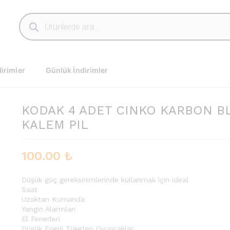
STER KALEM PIL
irimler
Günlük İndirimler
KODAK 4 ADET CINKO KARBON B
KALEM PIL
100.00
₺
Düşük güç gereksinimlerinde kullanmak için ideal
Saat
Uzaktan Kumanda
Yangın Alarmları
El Fenerleri
Düşük Enerji Tüketen Oyuncaklar