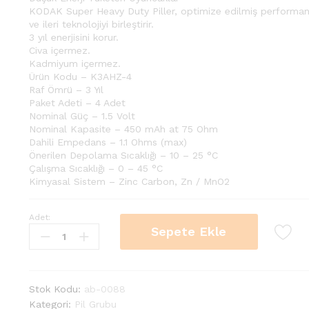
KODAK Super Heavy Duty Piller, optimize edilmiş performans
ve ileri teknolojiyi birleştirir.
3 yıl enerjisini korur.
Civa içermez.
Kadmiyum içermez.
Ürün Kodu – K3AHZ-4
Raf Ömrü – 3 Yıl
Paket Adeti – 4 Adet
Nominal Güç – 1.5 Volt
Nominal Kapasite – 450 mAh at 75 Ohm
Dahili Empedans – 1.1 Ohms (max)
Önerilen Depolama Sıcaklığı – 10 – 25 °C
Çalışma Sıcaklığı – 0 – 45 °C
Kimyasal Sistem – Zinc Carbon, Zn / MnO2
Adet:
Sepete Ekle
Stok Kodu:
ab-0088
Kategori:
Pil Grubu