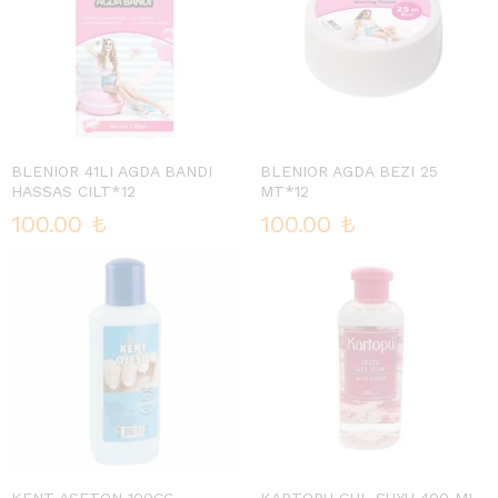
BLENIOR 41LI AGDA BANDI
BLENIOR AGDA BEZI 25
HASSAS CILT*12
MT*12
100.00
₺
100.00
₺
KENT ASETON 100CC
KARTOPU GUL SUYU 400 ML