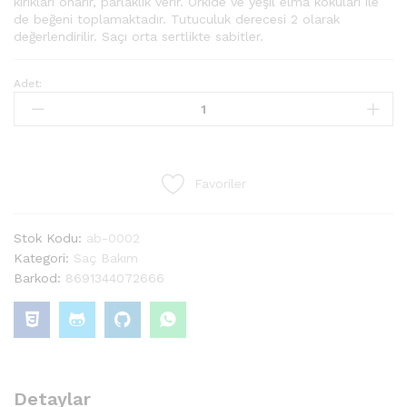
kırıkları onarır, parlaklık verir. Orkide ve yeşil elma kokuları ile
de beğeni toplamaktadır. Tutuculuk derecesi 2 olarak
değerlendirilir. Saçı orta sertlikte sabitler.
Adet:
Favoriler
Stok Kodu:
ab-0002
Kategori:
Saç Bakım
Barkod:
8691344072666
Detaylar