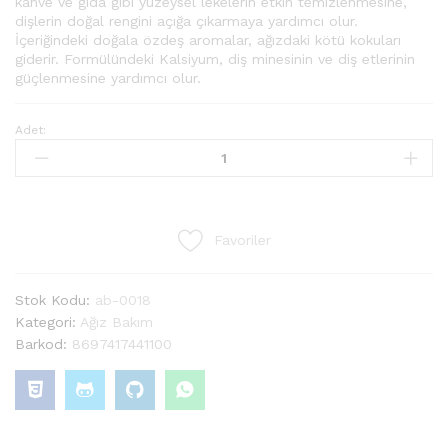
kahve ve gıda gibi yüzeysel lekelerin etkin temizlenmesine,
dişlerin doğal rengini açığa çıkarmaya yardımcı olur.
İçeriğindeki doğala özdeş aromalar, ağızdaki kötü kokuları
giderir. Formülündeki Kalsiyum, diş minesinin ve diş etlerinin
güçlenmesine yardımcı olur.
Adet:
Favoriler
Stok Kodu:
ab-0018
Kategori:
Ağız Bakım
Barkod:
8697417441100