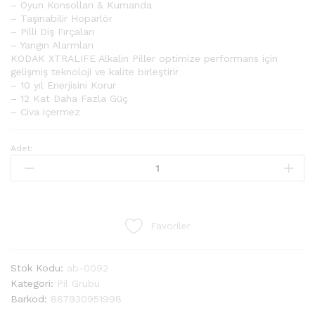
– Oyun Konsolları & Kumanda
– Taşınabilir Hoparlör
– Pilli Diş Fırçaları
– Yangın Alarmları
KODAK XTRALIFE Alkalin Piller optimize performans için
gelişmiş teknoloji ve kalite birleştirir
– 10 yıl Enerjisini Korur
– 12 Kat Daha Fazla Güç
– Civa içermez
Adet:
Favoriler
Stok Kodu:
ab-0092
Kategori:
Pil Grubu
Barkod:
887930951998